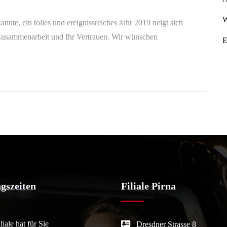
W
nte, ein tolles und ereignissreiches Jahr 2019 neigt sich
 Zusammenarbeit und Ihr Vertrauen. Wir wünschen
E
gszeiten
Filiale Pirna
iale hat für Sie
Dresdner Strasse 8