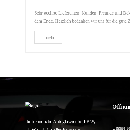
Sehr geehrte Lieferanten, Kunden, Freunde und Bekan
dem Ende. Herzlich bedanken wir uns für die gute
... mehr
Öffnun
Ihr freundliche Autoglaserei für PKW,
Unsere Fil
LKW und Bus aller Fabrikate.